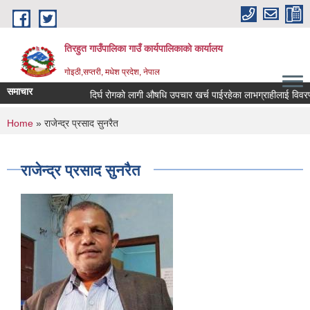
Skip to main content
तिरहुत गाउँपालिका गाउँ कार्यपालिकाकाे कार्यालय
गाेइठी,सप्तरी, मधेश प्रदेश, नेपाल
समाचार
दिर्घ रोगको लागी औषधि उपचार खर्च पाईरहेका लाभग्राहीलाई विवरण 
You are here
Home
» राजेन्द्र प्रसाद सुनरैत
राजेन्द्र प्रसाद सुनरैत