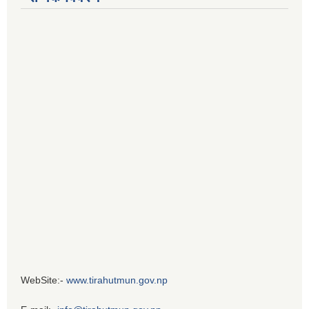
WebSite:-
www.tirahutmun.gov.np